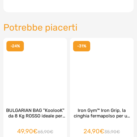
Potrebbe piacerti
-24%
-31%
BULGARIAN BAG "KoolooK"
Iron Gym™ Iron Grip, la
da 8 Kg ROSSO ideale per
cinghia fermapolso per un
Squat e potenziamento
grip INCREDIBILE !
gambe
49,90€
24,90€
65,90€
35,90€