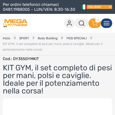
Per ordini telefonici chiamaci
0481.1988005 - LUN/VEN: 8:30-16:30
0
Accesso
0 articoli nel carrello
Inizio
SPORT
Body Building
PESI SPECIALI
KIT GYM, il set completo di pesi per mani, polsi e caviglie. Ideale per il
Procedi con l'acquisito
potenziamento nella corsa!
Continua lo shopping
Cod.
: DY355GYMKIT
Accedi
KIT GYM, il set completo di pesi
per mani, polsi e caviglie.
Hai dimenticato la password
?
Hai dimenticato il nome utente
?
Ideale per il potenziamento
Registrati
nella corsa!
Crea un account