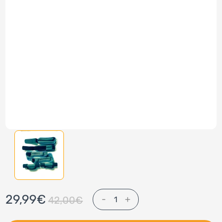
29,99€
-
+
42,00€
1