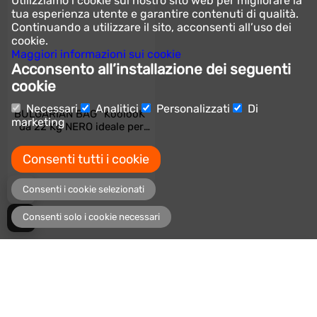
Utilizziamo i cookie sul nostro sito web per migliorare la
tua esperienza utente e garantire contenuti di qualità.
Continuando a utilizzare il sito, acconsenti all’uso dei
cookie.
Maggiori informazioni sui cookie
Acconsento all’installazione dei seguenti
cookie
Necessari
Analitici
Personalizzati
Di
BULGARIAN BAG "KoolooK"
marketing
da 22 Kg NERO ideale per
Squat e potenziamento
gambe
Consenti tutti i cookie
84,90€
99,90€
Consenti i cookie selezionati
Consenti solo i cookie necessari
29,99€
AGGIUNGI AL CARRELLO
42,00€
Ricevi offerte e informazioni sui nuovi prodotti
ISCRIVITI ALLA NOSTRA