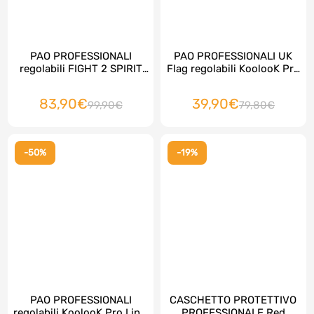
PAO PROFESSIONALI
PAO PROFESSIONALI UK
regolabili FIGHT 2 SPIRIT
Flag regolabili KoolooK Pro
PRO by Mikaido, top della
Line, top della qualità, 1
qualità, 2 pezzi
pezzo
83,90€
39,90€
99,90€
79,80€
-50%
-19%
PAO PROFESSIONALI
CASCHETTO PROTETTIVO
regolabili KoolooK Pro Line,
PROFESSIONALE Red