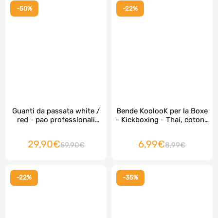
-50%
-22%
Guanti da passata white /
Bende KoolooK per la Boxe
red - pao professionali
- Kickboxing - Thai, cotone
regolabili KoolooK , top
stretch NERO 3 m, 2 pezzi
della qualità, 2 pezzi
29,90€
6,99€
59,90€
8,99€
-22%
-35%