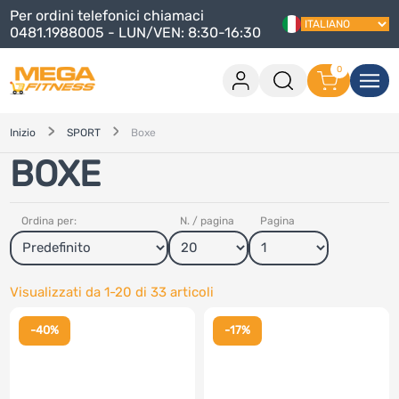
Per ordini telefonici chiamaci
0481.1988005 - LUN/VEN: 8:30-16:30
0
Accesso
0 articoli nel carrello
Inizio
SPORT
Boxe
BOXE
Procedi con l'acquisito
Continua lo shopping
Accedi
Ordina per:
N. / pagina
Pagina
Hai dimenticato la password
?
Hai dimenticato il nome utente
?
Visualizzati da
1-20
di
33
articoli
Registrati
-40%
-17%
Crea un account