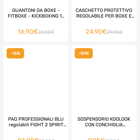
GUANTONI DA BOXE -
CASCHETTO PROTETTIVO
FITBOXE - KICKBOXING 16
REGOLABILE PER BOXE E
OZ
PUGILATO KOOLOOK,
COLORE ROSSO
16,90€
24,90€
23,90€
29,90€
-16%
-50%
PAO PROFESSIONALI BLU
SOSPENSORIO KOOLOOK
regolabili FIGHT 2 SPIRIT
CON CONCHIGLIA
PRO by Mikaido, top della
PROTETTIVA PER BOXE ED
qualità, 2 pezzi
ARTI MARZIALI : COLORE