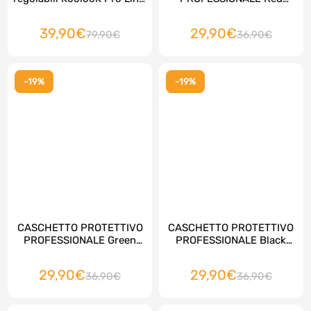
top della qualità, 2 pezzi
KoolooK Pro Line , top della
qualità.
39,90€
29,90€
79,90€
36,90€
-19%
-19%
CASCHETTO PROTETTIVO
CASCHETTO PROTETTIVO
PROFESSIONALE Green
PROFESSIONALE Black
KoolooK Pro Line , top della
KoolooK Pro Line , top della
qualità.
qualità.
29,90€
29,90€
36,90€
36,90€