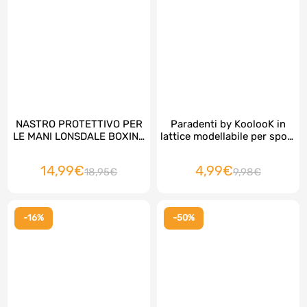
NASTRO PROTETTIVO PER
Paradenti by KoolooK in
LE MANI LONSDALE BOXING
lattice modellabile per sport
25 mm x 50 m
di combattimento
14,99€
4,99€
18,95€
9,98€
-16%
-50%